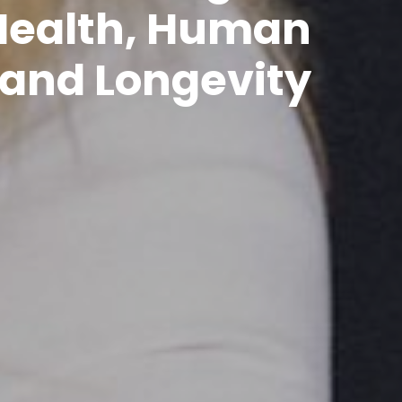
Health, Human
 and Longevity