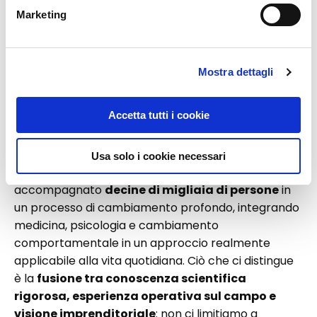
background
medico e psicologico
e siamo uniti da
Marketing
una missione comune: trasformare la longevità in
un percorso concreto di salute, performance e
realizzazione umana. Il nostro lavoro nasce nei
Mostra dettagli
contesti più avanzati ed estremi dell’alta
prestazione, al fianco di
astronauti, militari delle
Accetta tutti i cookie
forze speciali, atleti d’élite e leader
internazionali,
dove il corpo e la mente vengono
messi alla prova ai massimi livelli e ogni dettaglio
Usa solo i cookie necessari
diventa essenziale. Negli anni abbiamo
accompagnato
decine di migliaia di persone
in
un processo di cambiamento profondo, integrando
medicina, psicologia e cambiamento
comportamentale in un approccio realmente
applicabile alla vita quotidiana. Ciò che ci distingue
è la
fusione tra conoscenza scientifica
rigorosa, esperienza operativa sul campo e
visione imprenditoriale
: non ci limitiamo a