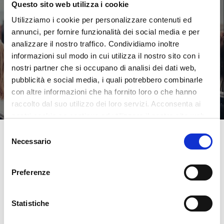
AZIENDE
Questo sito web utilizza i cookie
Vuoi trasformare la tua azienda e farla
Utilizziamo i cookie per personalizzare contenuti ed
crescere sviluppando il potenziale del tuo
annunci, per fornire funzionalità dei social media e per
team anche in termini di salute e longevità?
analizzare il nostro traffico. Condividiamo inoltre
informazioni sul modo in cui utilizza il nostro sito con i
nostri partner che si occupano di analisi dei dati web,
pubblicità e social media, i quali potrebbero combinarle
con altre informazioni che ha fornito loro o che hanno
raccolto dal suo utilizzo dei loro servizi. Acconsenta ai
nostri cookie se continua ad utilizzare il nostro sito web.
Selezione
Necessario
del
CHI
SIAMO
consenso
Preferenze
Abbiamo dedicato la vita a capire le persone da un
Statistiche
punto di vista
biologico e psico-emotivo
e a
sostenerne la crescita
. Abbiamo un