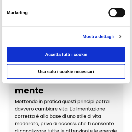
svolgere al meglio la funzione di
detossificazione
epatica il
fegato
ha
Marketing
bisogno di molti nutrienti, vitamine e
fitonutrienti.
Passare a cibi organici e
ridurre la quantità di zuccheri aiuterà il tuo
Mostra dettagli
fegato a funzionare meglio.
Leggi anche:
Combinazioni alimentari
Accetta tutti i cookie
corrette e sbagliate, gli errori da evitare
.
Alimentazione
Usa solo i cookie necessari
corretta: cosa tenere a
mente
Mettendo in pratica questi principi potrai
davvero cambiare vita. L'alimentazione
corretta è alla base di uno stile di vita
moderato, privo di eccessi, che ti consente
di canalizzare tutte le attenzioni e le energie