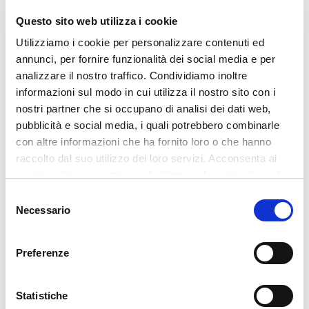
Abbonda con frutta e
Questo sito web utilizza i cookie
verdura biologica
Utilizziamo i cookie per personalizzare contenuti ed
Frutta e verdura sono ricche di antiossidanti,
annunci, per fornire funzionalità dei social media e per
vitamine e fitonutrienti, sostanze necessarie
analizzare il nostro traffico. Condividiamo inoltre
per un’ottima funzionalità cellulare.
informazioni sul modo in cui utilizza il nostro sito con i
nostri partner che si occupano di analisi dei dati web,
Accelera il metabolismo
pubblicità e social media, i quali potrebbero combinarle
un programma personalizzato di esercizio
con altre informazioni che ha fornito loro o che hanno
fisico permette di accelerare il
raccolto dal suo utilizzo dei loro servizi. Acconsenta ai
metabolismo di base
. Contrariamente a
nostri cookie se continua ad utilizzare il nostro sito web.
quello che si pensa non è tanto importante
Selezione
quanto si consuma durante l’attività ma
Necessario
del
quanto l’esercizio riesca a
riattivare il
consenso
metabolismo
, anche quando siamo a riposo.
Preferenze
Prenditi cura del tuo fegato
Potenzia la
detossificazione epatica
: per
Statistiche