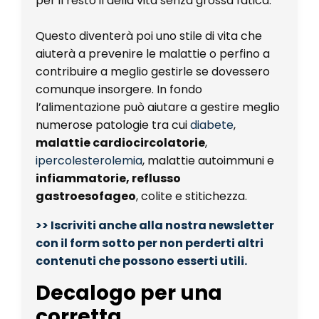
per il resto il della vita senza grossa fatica.
Questo diventerà poi uno stile di vita che
aiuterà a prevenire le malattie o perfino a
contribuire a meglio gestirle se dovessero
comunque insorgere. In fondo
l’alimentazione può aiutare a gestire meglio
numerose patologie tra cui
diabete
,
malattie cardiocircolatorie
,
ipercolesterolemia
, malattie autoimmuni e
infiammatorie, reflusso
gastroesofageo
, colite e stitichezza.
>> Iscriviti anche alla nostra newsletter
con il form sotto per non perderti altri
contenuti che possono esserti utili.
Decalogo per una
corretta