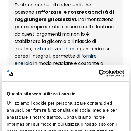
Esistono anche altri elementi che
possono
rafforzare le nostre capacità di
raggiungere gli obiettivi
. L’alimentazione
per esempio sembra essere molto lontana
da questi argomenti ma non lo è:
stabilizzare la glicemia e il rilascio di
insulina,
evitando zuccheri
e puntando sui
cereali integrali, permette di
fornire
energia
in modo regolare e costante al
corpo e al cervello ci rende più capaci di
avere comportamenti controllati ed
efficaci.
Questo sito web utilizza i cookie
Allo stesso modo abituarsi ad
Utilizziamo i cookie per personalizzare contenuti ed
un
allenamento fisico regolare
non rafforza
annunci, per fornire funzionalità dei social media e per
solo il corpo ma anche la mente e ci rende
analizzare il nostro traffico. Condividiamo inoltre
più capaci di affrontare le sfide oltre le quali
informazioni sul modo in cui utilizza il nostro sito con i
si trovano i nostri obiettivi.