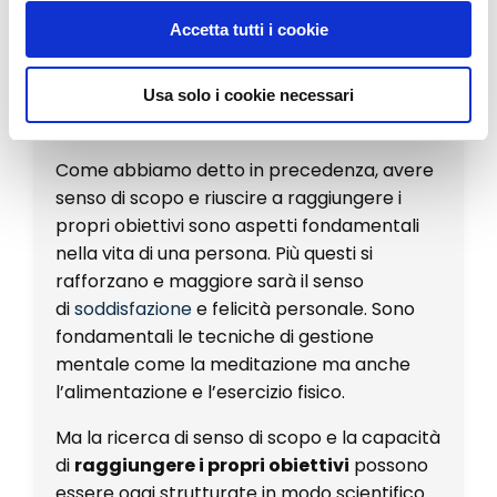
Introdurre un
criterio di progressività
Accetta tutti i cookie
Tenere un
diario
dei progressi
Tenere un’agenda per programmare
Usa solo i cookie necessari
Come abbiamo detto in precedenza, avere
s
enso di scopo e riuscire a raggiungere i
propri obiettivi
sono aspetti fondamentali
nella vita di una persona. Più questi si
rafforzano e maggiore sarà il senso
di
soddisfazione
e felicità personale. Sono
fondamentali le tecniche di gestione
mentale come la meditazione ma anche
l’alimentazione e l’esercizio fisico.
Ma la ricerca di senso di scopo e la capacità
di
raggiungere i propri obiettivi
possono
essere oggi strutturate in modo scientifico.