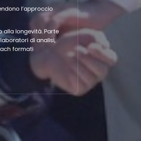
rendono l’approccio
alla longevità. Parte
aboratori di analisi,
coach formati