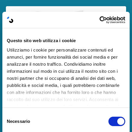
Questo sito web utilizza i cookie
Utilizziamo i cookie per personalizzare contenuti ed
annunci, per fornire funzionalità dei social media e per
analizzare il nostro traffico. Condividiamo inoltre
informazioni sul modo in cui utilizza il nostro sito con i
nostri partner che si occupano di analisi dei dati web,
pubblicità e social media, i quali potrebbero combinarle
con altre informazioni che ha fornito loro o che hanno
raccolto dal suo utilizzo dei loro servizi. Acconsenta ai
Bonus 02
nostri cookie se continua ad utilizzare il nostro sito web.
10 consigli per potenziare la tua
Selezione
alimentazione
Necessario
del
In questo manuale digitale ti do 10 consigli pratici
consenso