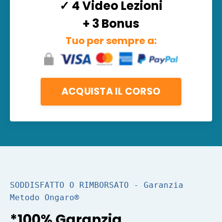
✓ 4
Video Lezioni
+ 3 Bonus
Tuo per sempre a:
ACQUISTA IL CORSO
SODDISFATTO O RIMBORSATO - Garanzia 
Metodo Ongaro®
*100% Garanzia