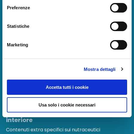
per migliorare la tua salute attraverso
Preferenze
l'alimentazione.
Statistiche
Marketing
Mostra dettagli
Accetta tutti i cookie
Bonus 03
Usa solo i cookie necessari
Blocco Soul Warriors 2020 sul lavoro
interiore
Contenuti extra specifici sui nutraceutici