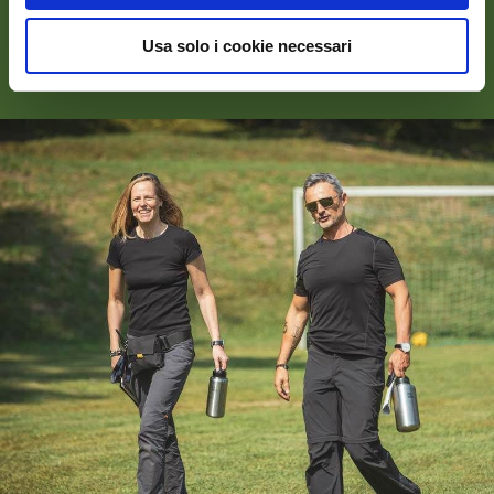
La longevità come
Usa solo i cookie necessari
cultura organizzativa