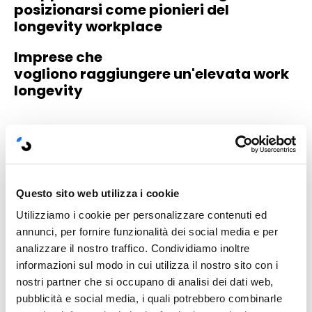
posizionarsi come pionieri del
longevity workplace
Imprese che
vogliono raggiungere un'elevata work
longevity
Cosa
costruiamo
insieme
I nostri programmi sono progettati per generare
impatto reale e misurabile, combinando
Questo sito web utilizza i cookie
educazione, strategia e applicazione concreta.
Utilizziamo i cookie per personalizzare contenuti ed
Supportiamo le aziende nel:
annunci, per fornire funzionalità dei social media e per
analizzare il nostro traffico. Condividiamo inoltre
informazioni sul modo in cui utilizza il nostro sito con i
definire una visione di wellbeing e longevità
nostri partner che si occupano di analisi dei dati web,
coerente con la cultura organizzativa
pubblicità e social media, i quali potrebbero combinarle