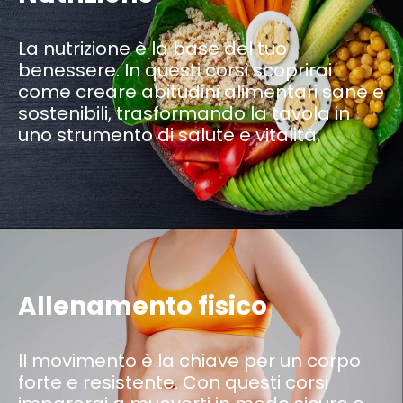
La nutrizione è la base del tuo
benessere. In questi corsi scoprirai
come creare abitudini alimentari sane e
sostenibili, trasformando la tavola in
uno strumento di salute e vitalità.
Allenamento fisico
Il movimento è la chiave per un corpo
forte e resistente. Con questi corsi