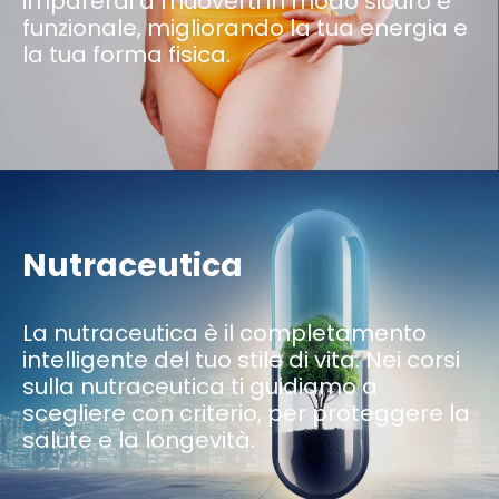
imparerai a muoverti in modo sicuro e
funzionale, migliorando la tua energia e
la tua forma fisica.
Nutraceutica
La nutraceutica è il completamento
intelligente del tuo stile di vita. Nei corsi
sulla nutraceutica ti guidiamo a
scegliere con criterio, per proteggere la
salute e la longevità.