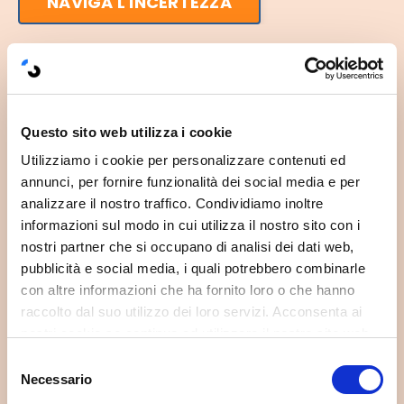
NAVIGA L'INCERTEZZA
Soluzioni pratiche per smettere
di preoccuparsi
Impara le strategie per eliminare ansia e
Questo sito web utilizza i cookie
preoccupazioni e vivere la vita felicemente e
Utilizziamo i cookie per personalizzare contenuti ed
con maggiore serenità.
annunci, per fornire funzionalità dei social media e per
analizzare il nostro traffico. Condividiamo inoltre
6 Video Lezioni | 3 Bonus | 3 ore di contenuti
informazioni sul modo in cui utilizza il nostro sito con i
Accesso sempre disponibile su dispositivo mobile,
nostri partner che si occupano di analisi dei dati web,
PC e TV
pubblicità e social media, i quali potrebbero combinarle
con altre informazioni che ha fornito loro o che hanno
A soli 27€
raccolto dal suo utilizzo dei loro servizi. Acconsenta ai
nostri cookie se continua ad utilizzare il nostro sito web.
Selezione
SMETTI DI PREOCCUPARTI
Necessario
del