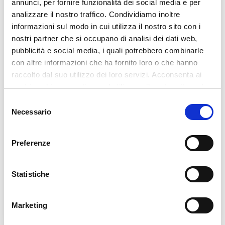
annunci, per fornire funzionalità dei social media e per
analizzare il nostro traffico. Condividiamo inoltre
informazioni sul modo in cui utilizza il nostro sito con i
nostri partner che si occupano di analisi dei dati web,
pubblicità e social media, i quali potrebbero combinarle
con altre informazioni che ha fornito loro o che hanno
raccolto dal suo utilizzo dei loro servizi. Acconsenta ai
nostri cookie se continua ad utilizzare il nostro sito web.
Selezione
Necessario
del
consenso
Preferenze
Aumento della Produttività
Energie rinnovate, nuove competenze per
Statistiche
affrontare le sfide quotidiane con maggiore
efficacia.
Marketing