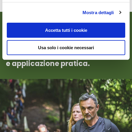
Mostra dettagli
I nostri ritiri non sono
Accetta tutti i cookie
un’eccezione alla vita
quotidiana: sono un ponte che
Usa solo i cookie necessari
collega consapevolezza, scienza
e applicazione pratica.