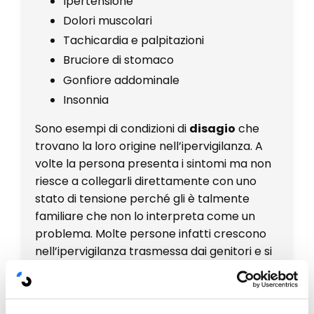
Ipertensione
Dolori muscolari
Tachicardia e palpitazioni
Bruciore di stomaco
Gonfiore addominale
Insonnia
Sono esempi di condizioni di
disagio
che
trovano la loro origine nell’ipervigilanza. A
volte la persona presenta i sintomi ma non
riesce a collegarli direttamente con uno
stato di tensione perché gli è talmente
familiare che non lo interpreta come un
problema. Molte persone infatti crescono
nell’ipervigilanza trasmessa dai genitori e si
assestano su questa modalità di vita. Ma
non dobbiamo per forza accettare di
rimanere sotto stress e in ipervigilanza.