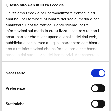
Questo sito web utilizza i cookie
Leggi anche:
Ansia e stress: i sintomi da non
sottovalutare, differenze e rimedi
.
Utilizziamo i cookie per personalizzare contenuti ed
annunci, per fornire funzionalità dei social media e per
Quali sono i rimedi e
analizzare il nostro traffico. Condividiamo inoltre
come avere la mente
informazioni sul modo in cui utilizza il nostro sito con i
nostri partner che si occupano di analisi dei dati web,
libera
pubblicità e social media, i quali potrebbero combinarle
con altre informazioni che ha fornito loro o che hanno
Avere la mente libera, sentirsi meno sotto
raccolto dal suo utilizzo dei loro servizi. Acconsenta ai
pressione e non vivere nell’ansia per il
nostri cookie se continua ad utilizzare il nostro sito web.
futuro è possibile se si interviene sui
meccanismi che generano questi stati.
Selezione
Necessario
L’errore principale è quello di dare per
del
scontato che la vita di oggi porti per forza
consenso
ad essere stressati. In realtà non è detto
Preferenze
che sia così e il nostro stato d’animo
dipende fondamentalmente dalle nostre
Statistiche
scelte quotidiane.