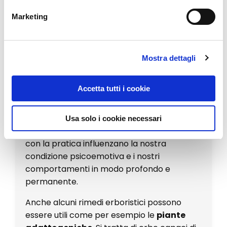
Esistono molte tecniche di rilassamento utili
Marketing
per ridurre l’ipervigilanza. Il
training
autogeno
per esempio o il
rilassamento
muscolare progressivo
, oppure
Mostra dettagli
la
meditazione
nelle sue varie forme.
Fondamentalmente si tratta di ritagliarsi
uno spazio giornaliero di pace e di contatto
Accetta tutti i cookie
con se stessi e di coltivarlo nel tempo.
Questi momenti rappresentano
Usa solo i cookie necessari
un’occasione di distacco e recupero che
con la pratica influenzano la nostra
condizione psicoemotiva e i nostri
comportamenti in modo profondo e
permanente.
Anche alcuni rimedi erboristici possono
essere utili come per esempio le
piante