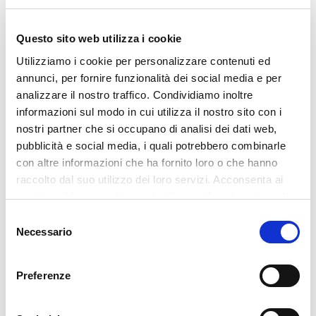
di assumere il ruolo della vittima e
continuare a lamentarti per le cose che non
Questo sito web utilizza i cookie
vanno bene. Oppure puoi rimboccarti le
Utilizziamo i cookie per personalizzare contenuti ed
maniche e imparare a prendere in mano la
annunci, per fornire funzionalità dei social media e per
tua esistenza a partire da oggi.
analizzare il nostro traffico. Condividiamo inoltre
informazioni sul modo in cui utilizza il nostro sito con i
Spesso il cambiamento è frenato dalle
nostri partner che si occupano di analisi dei dati web,
abitudini altrui ancora prima che dalle
pubblicità e social media, i quali potrebbero combinarle
nostre o, ancora peggio, dall'invidia e dal
con altre informazioni che ha fornito loro o che hanno
fastidio che qualcuno prova nel vederci
raccolto dal suo utilizzo dei loro servizi. Acconsenta ai
riprendere in mano la nostra vita.
nostri cookie se continua ad utilizzare il nostro sito web.
Un altro criterio è quello di comprendere su
Selezione
cosa si basano delle buone scelte. I fattori
Necessario
del
sono fondamentalmente 3:
consenso
Preferenze
Aumentare autonomia di vita
: le
scelte buone ci permettono di
raggiungere un più alto grado di