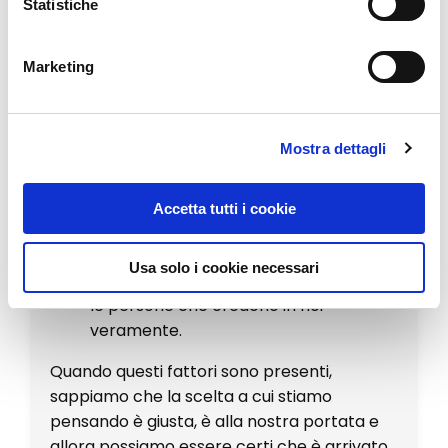
Statistiche
autonomia e di libertà personale.
Essere alla portata delle nostre
Marketing
competenze
: una buona scelta è in
qualche modo commisurata alle
nostre capacità, ossia rappresenta
Mostra dettagli
una sfida gestibile e non un ostacolo
insormontabile.
Essere condivisibile con altri
: le
Accetta tutti i cookie
buone scelte sono quelle che
possiamo condividere con gli altri e
Usa solo i cookie necessari
che oltre a fare felici noi, rendono felici
le persone che credono in noi
veramente.
Quando questi fattori sono presenti,
sappiamo che la scelta a cui stiamo
pensando è giusta, è alla nostra portata e
allora possiamo essere certi che è arrivato