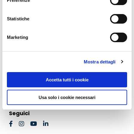
Allenamento Fisico
Preferenze
Attività Fisica Longevità
Author
Statistiche
Biohacking Efficace
Corsi
Fondamentali Della Salute
Marketing
Gestione Mentale Ed Emozionale
Integrazione Alimentare
Lavoro Interiore
Mostra dettagli
Mocp
News
Accetta tutti i cookie
Nutrizione
Ottimizzazione Della Performance
Video Consigli
Usa solo i cookie necessari
Seguici