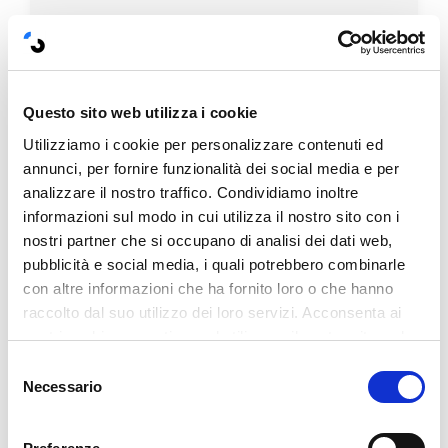
Questo sito web utilizza i cookie
Utilizziamo i cookie per personalizzare contenuti ed
annunci, per fornire funzionalità dei social media e per
analizzare il nostro traffico. Condividiamo inoltre
informazioni sul modo in cui utilizza il nostro sito con i
nostri partner che si occupano di analisi dei dati web,
pubblicità e social media, i quali potrebbero combinarle
con altre informazioni che ha fornito loro o che hanno
raccolto dal suo utilizzo dei loro servizi. Acconsenta ai
nostri cookie se continua ad utilizzare il nostro sito web.
Selezione
CATEGORIE
Necessario
del
consenso
Tutte le categorie