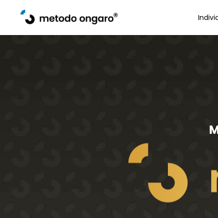
Indivi
M
MOCP C