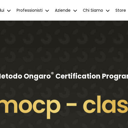
dui
Professionisti
Aziende
Chi Siamo
Store
®
etodo Ongaro
Certification Progr
lasse 9