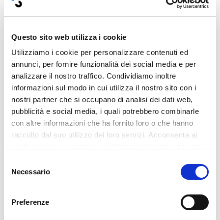
suo bisogno incessante di attenzioni.
È probabile che il tentativo di ristabilire i
Questo sito web utilizza i cookie
confini venga visto come un "
attacco
" alla
Utilizziamo i cookie per personalizzare contenuti ed
sua personalità, l'ennesimo ostacolo alla sua
annunci, per fornire funzionalità dei social media e per
grandezza, ma è bene resistere, rimanere
analizzare il nostro traffico. Condividiamo inoltre
con i piedi ben piantati per terra.
informazioni sul modo in cui utilizza il nostro sito con i
Quando si litiga con un partner
nostri partner che si occupano di analisi dei dati web,
narcisista, la sua reazione è sempre
pubblicità e social media, i quali potrebbero combinarle
con altre informazioni che ha fornito loro o che hanno
esagerata
. Non è raro però che passi da
raccolto dal suo utilizzo dei loro servizi. Acconsenta ai
uno stadio all'altro nel giro di pochi minuti,
nostri cookie se continua ad utilizzare il nostro sito web.
che cioè passi dalla fase di esaltazione della
propria presunta grandezza, a quella
Selezione
Necessario
di
commiserazione totale
, spesso condita
del
da promesse di cambiamento. Ma sono
consenso
promesse. Non portano lontano rispetto
Preferenze
alle azioni immediate.