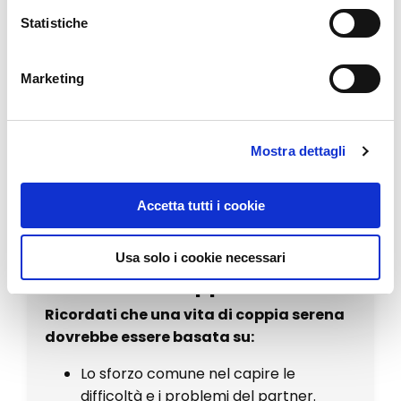
Se il suo modo di fare ha
compromesso il
Statistiche
rapporto
, potresti provare a convincerlo
ad intraprendere un percorso terapeutico
Marketing
insieme. Queste situazioni comportano
ansia, panico,
stress
influendo
negativamente sulla vita quotidiana.
Mostra dettagli
Quando non c'è nulla da fare devi
considerare il rapporto nella sua interezza.
La violenza verbale è inaccettabile e può
Accetta tutti i cookie
degenerare.
Su cosa dovrebbe basarsi
Usa solo i cookie necessari
una vita di coppia serena
Ricordati che una vita di coppia serena
dovrebbe essere basata su:
Lo sforzo comune nel capire le
difficoltà e i problemi del partner.