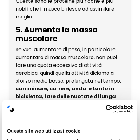
Queste sono le proteine più ricche e più
nobili che il muscolo riesce ad assimilare
meglio.
5. Aumenta la massa
muscolare
Se vuoi aumentare di peso, in particolare
aumentare di massa muscolare, non puoi
fare una quota eccessiva di attività
aerobica, quindi quella attività diciamo a
sforzo medio basso, prolungata nel tempo:
camminare, correre, andare tanto in
bicicletta, fare delle nuotate di lunga
durata
sono tutte attività salutari ma che
in questo caso rischiano di essere un po'
controproducenti rispetto al tentativo di
aumentare di massa muscolare.
Questo sito web utilizza i cookie