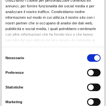
Utilizziamo i cookie per personalizzare contenuti ed
Molto più efficace è andare in palestra e
annunci, per fornire funzionalità dei social media e per
fare qualche
allenamento calibrato con i
analizzare il nostro traffico. Condividiamo inoltre
pesi
proprio per rafforzare la massa dei
informazioni sul modo in cui utilizza il nostro sito con i
muscoli.
nostri partner che si occupano di analisi dei dati web,
pubblicità e social media, i quali potrebbero combinarle
Ci sono poi quelle persone che vogliono
con altre informazioni che ha fornito loro o che hanno
recuperare massa muscolare dopo averla
raccolto dal suo utilizzo dei loro servizi. Acconsenta ai
persa. I motivi per cui questo accade
nostri cookie se continua ad utilizzare il nostro sito web.
possono essere vari:
Selezione
Cessazione dell’attività fisica
Necessario
del
consenso
per infortunio
: lo sport e in
particolare la palestra
Preferenze
permettono di incrementare la
forza e la massa muscolare ma
Statistiche
logorano le articolazioni e i
tendini. A volte si è costretti a
Marketing