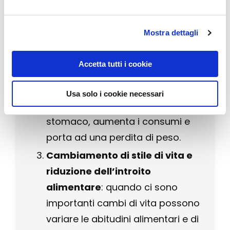
prolungati periodi di riposo che
incidono negativamente sulla
Mostra dettagli
massa muscolare.
Periodi di forte stress
: in alcuni
Accetta tutti i cookie
casi lo stress porta a mangiare di
più e ad ingrassare ma in altri
Usa solo i cookie necessari
casi la tensione invece chiude lo
stomaco, aumenta i consumi e
porta ad una perdita di peso.
Cambiamento di stile di vita e
riduzione dell’introito
alimentare
: quando ci sono
importanti cambi di vita possono
variare le abitudini alimentari e di