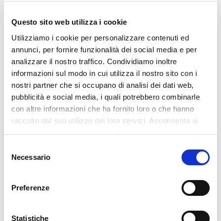
Esistono molti altri
comportamenti
compulsivi dannosi
ed errati che noi esseri
Questo sito web utilizza i cookie
umani adottiamo nel tentativo di percepire
un momentaneo benessere.
Utilizziamo i cookie per personalizzare contenuti ed
annunci, per fornire funzionalità dei social media e per
Droghe, gioco d’azzardo, videogiochi,
analizzare il nostro traffico. Condividiamo inoltre
pornografia, cibo spazzatura sono solo
informazioni sul modo in cui utilizza il nostro sito con i
alcuni esempi di comportamenti che
nostri partner che si occupano di analisi dei dati web,
facciamo difficoltà a controllare e che ci
pubblicità e social media, i quali potrebbero combinarle
danneggiano.
con altre informazioni che ha fornito loro o che hanno
raccolto dal suo utilizzo dei loro servizi. Acconsenta ai
Anche in questi casi il problema va
risolto
a
nostri cookie se continua ad utilizzare il nostro sito web.
monte
,
riducendo
il
senso
di
necessità
e
Selezione
trovando
soddisfazione
nei
Necessario
del
cambiamenti
che riusciamo a
introdurre
,
consenso
grazie a
comportamenti
più
lineari
che ci
Preferenze
fanno riscoprire le cose
belle
della
vita
.
Godersi le relazioni sociali,
Statistiche