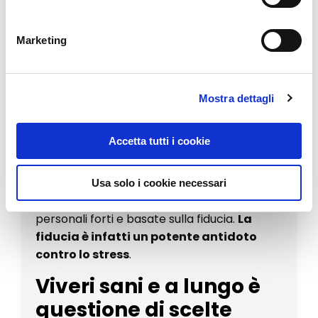
incrementandole
La qualità delle relazioni affettive è
Marketing
direttamente correlata alla qualità e
alla durata della vita.
Mostra dettagli
Più
soddisfacenti
sono le
nostre
relazioni
e
più
sani
e
felici
siamo
.
Accetta tutti i cookie
La solitudine e la sensazione di isolatamente
fa male quanto il fumo e l’abuso di alcol e
quindi dovremmo sforzarci di uscire da
Usa solo i cookie necessari
queste condizioni e di stabilire relazioni
personali forti e basate sulla fiducia.
La
fiducia è infatti un potente antidoto
contro lo stress
.
Viveri sani e a lungo è
questione di scelte