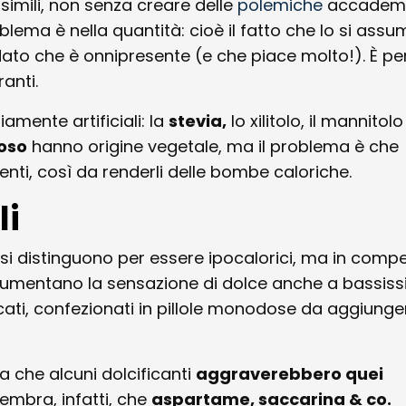
imili, non senza creare delle
polemiche
accademi
oblema è nella quantità: cioè il fatto che lo si ass
 dato che è onnipresente (e che piace molto!). È pe
anti.
amente artificiali: la
stevia,
lo xilitolo, il mannito
oso
hanno origine vegetale, ma il problema è che
enti, così da renderli delle bombe caloriche.
li
si distinguono per essere ipocalorici, ma in comp
aumentano la sensazione di dolce anche a bassis
rcati, confezionati in pillole monodose da aggiunge
a che alcuni dolcificanti
aggraverebbero quei
Sembra, infatti, che
aspartame, saccarina & co.