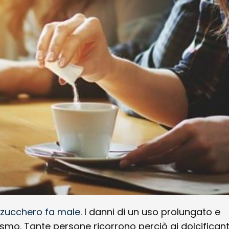
 zucchero fa male
. I danni di un uso prolungato e
smo. Tante persone ricorrono perciò ai dolcificant