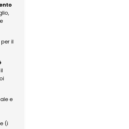
ento
lio,
 e
per il
è
il
oi
ale e
e (i