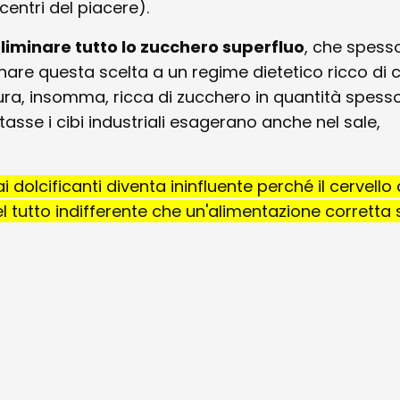
 centri del piacere).
liminare tutto lo zucchero superfluo
, che spesso
 questa scelta a un regime dietetico ricco di c
atura, insomma, ricca di zucchero in quantità spess
sse i cibi industriali esagerano anche nel sale,
 dolcificanti diventa ininfluente perché il cervello 
l tutto indifferente che un'alimentazione corretta 