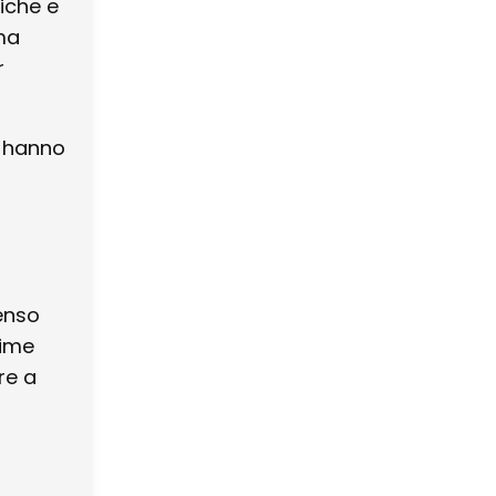
che e
uma
r
lo hanno
enso
sime
re a