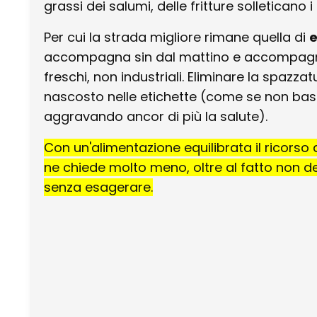
grassi dei salumi, delle fritture solleticano i
Per cui la strada migliore rimane quella di
e
accompagna sin dal mattino e accompagnare
freschi, non industriali. Eliminare la spazz
nascosto nelle etichette (come se non basta
aggravando ancor di più la salute).
Con un'alimentazione equilibrata il ricorso ai
ne chiede molto meno, oltre al fatto non de
senza esagerare.