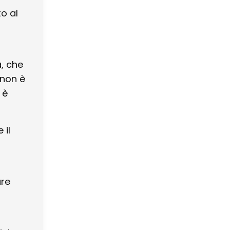
o al
a, che
 non è
 è
 il
are