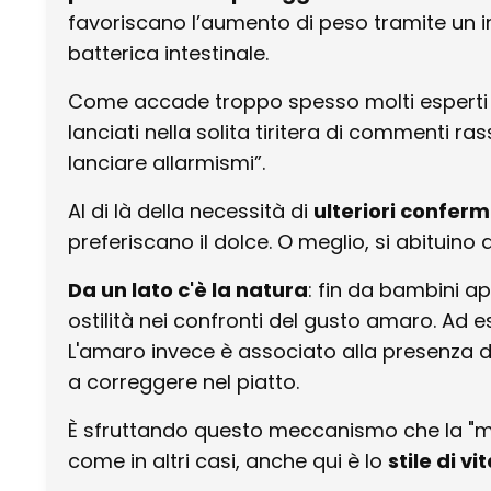
favoriscano l’aumento di peso tramite un i
batterica intestinale.
Come accade troppo spesso molti esperti 
lanciati nella solita tiritera di commenti r
lanciare allarmismi”.
Al di là della necessità di
ulteriori confer
preferiscano il dolce. O meglio, si abituin
Da un lato c'è la natura
: fin da bambini 
ostilità nei confronti del gusto amaro. Ad e
L'amaro invece è associato alla presenza 
a correggere nel piatto.
È sfruttando questo meccanismo che la "man
come in altri casi, anche qui è lo
stile di vi