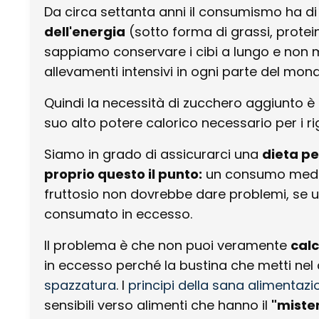
Da circa settanta anni il consumismo ha di
dell'energia
(sotto forma di grassi, prote
sappiamo conservare i cibi a lungo e non m
allevamenti intensivi in ogni parte del mon
Quindi la necessità di zucchero aggiunto è a
suo alto potere calorico necessario per i rig
Siamo in grado di assicurarci una
dieta p
proprio questo il punto:
un consumo medio 
fruttosio non dovrebbe dare problemi, se 
consumato in eccesso.
Il problema è che non puoi veramente
calc
in eccesso perché la bustina che metti nel 
spazzatura
. I
principi della sana alimentazi
sensibili verso alimenti che hanno il
"miste