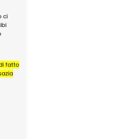
 ci
ibi
o
di fatto
sazia