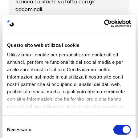
la nuca. Lo sforzo va fatto con gli
addominali.
Devi simulare con le gambe una pedalata e
mentre sali su ti pieghi dalla parte del
ginocchio che hai sollevato sul petto, così
da favore un allenamento più completo.
Questo sito web utilizza i cookie
Utilizziamo i cookie per personalizzare contenuti ed
Anche in questo caso non devi fare forza
annunci, per fornire funzionalità dei social media e per
sulle braccia o sul collo, la posizione dello
analizzare il nostro traffico. Condividiamo inoltre
stesso deve rimanere naturale e il capo in
informazioni sul modo in cui utilizza il nostro sito con i
linea con il collo e la spina dorsale.
nostri partner che si occupano di analisi dei dati web,
pubblicità e social media, i quali potrebbero combinarle
Così eviti anche brutti infortuni e rendi
con altre informazioni che ha fornito loro o che hanno
molto più efficace l'allenamento, in quanto
raccolto dal suo utilizzo dei loro servizi. Acconsenta ai
fai lavorare gli addominali. Il movimento
nostri cookie se continua ad utilizzare il nostro sito web.
dev'essere naturale e se avverti la fatica
Selezione
vuol dire che stai lavorando bene. Stesso
Necessario
del
set di serie del precedente, per iniziare.