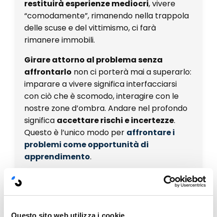
restituirà esperienze mediocri
, vivere
“comodamente”, rimanendo nella trappola
delle scuse e del vittimismo, ci farà
rimanere immobili.
Girare attorno al problema senza
affrontarlo
non ci porterà mai a superarlo:
imparare a vivere significa interfacciarsi
con ciò che è scomodo, interagire con le
nostre zone d’ombra. Andare nel profondo
significa
accettare rischi e incertezze
.
Questo è l’unico modo per
affrontare i
problemi come opportunità di
apprendimento
.
Tre regole per aprire la
mente e imparare a
uscire dalla propria
Questo sito web utilizza i cookie