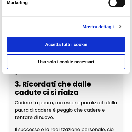
ti spaventano.
Marketing
2.
Fai tesoro delle tue
esperienze (anche dei tuoi
Mostra dettagli
errori
)
Sbagliare è umano, ma spesso si tende a
Accetta tutti i cookie
non voler riconoscere i propri errori. Anzi,
sono proprio i tonfi, a volte più che i trionfi, a
Usa solo i cookie necessari
correggere la direzione e indirizzarti verso la
giusta strada.
3. Ricordati che dalle
cadute ci si rialza
Cadere fa paura, ma essere paralizzati dalla
paura di cadere è peggio che cadere e
tentare di nuovo.
Il successo e la realizzazione personale, ciò