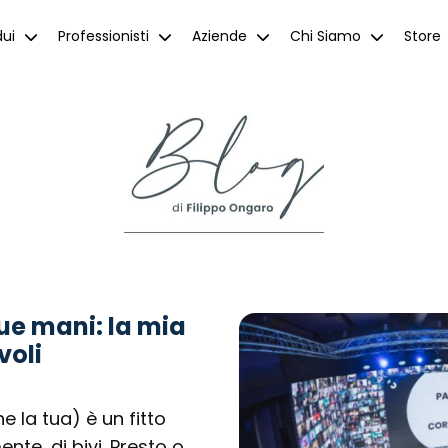
dui
Professionisti
Aziende
Chi Siamo
Store
tue mani: la mia
voli
 la tua) è un fitto
ente, di bivi. Presto o