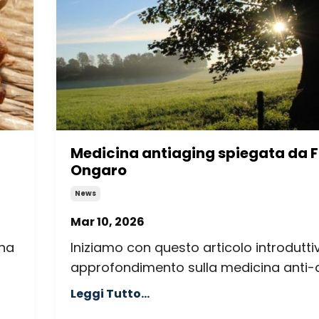
Medicina antiaging spiegata da F
Ongaro
News
Mar 10, 2026
ina
Iniziamo con questo articolo introdutti
approfondimento sulla medicina anti-ag
Leggi Tutto...