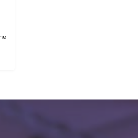
ene
.