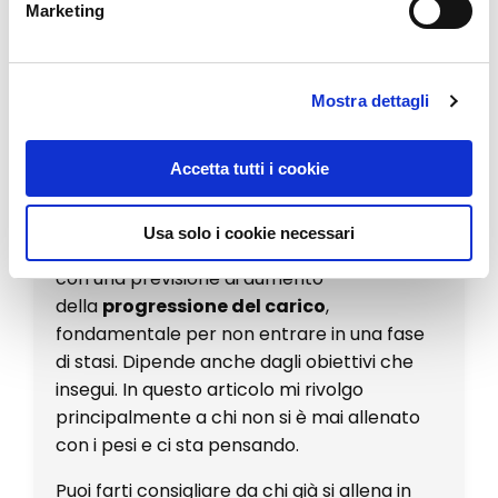
Marketing
In rete non mancano gli esempi di
allenamento da seguire, ma in tanti casi o
sono troppo pieni di
informazioni difficili
Mostra dettagli
da digerire
, oppure non fanno vedere
esattamente come si svolgono gli esercizi e
Accetta tutti i cookie
come seguirli.
La scheda di allenamento in genere
Usa solo i cookie necessari
prevede una divisione per gruppi muscolari,
con una previsione di aumento
della
progressione del carico
,
fondamentale per non entrare in una fase
di stasi. Dipende anche dagli obiettivi che
insegui. In questo articolo mi rivolgo
principalmente a chi non si è mai allenato
con i pesi e ci sta pensando.
Puoi farti consigliare da chi già si allena in