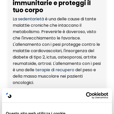
immunitarie e proteggi il
tuo corpo
La
sedentarietà
è una delle cause di tante
malattie croniche che intaccano il
metabolismo. Prevenirle è doveroso, visto
che l'invecchiamento le favorisce.
L'allenamento con i pesi protegge contro le
malattie cardiovascolari, l'insorgenza del
diabete di tipo 2, ictus, osteoporosi, artrite
reumatoide, artrosi. L'allenamento con i pesi
è una delle
terapie di recupero
del peso e
della massa muscolare nei pazienti
oncologici.
È un fattore di
rallentamento
dell'invecchiamento
Questo sito web utilizza i cookie