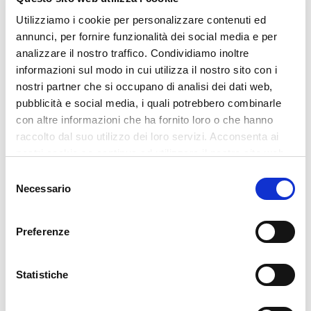
Infine, ultimo vantaggio ma non meno
Utilizziamo i cookie per personalizzare contenuti ed
importante è che per effetto combinato di
annunci, per fornire funzionalità dei social media e per
tutti i benefici che ti ho elencato sopra,
analizzare il nostro traffico. Condividiamo inoltre
l'allenamento con i pesi è una
strategia
informazioni sul modo in cui utilizza il nostro sito con i
antiaging
. In tanti pensano che la perdita
nostri partner che si occupano di analisi dei dati web,
del tono muscolare è una conseguenza
pubblicità e social media, i quali potrebbero combinarle
dell'invecchiamento, invece è l'esatto
con altre informazioni che ha fornito loro o che hanno
opposto: l'invecchiamento è una
raccolto dal suo utilizzo dei loro servizi. Acconsenta ai
conseguenza della perdita di tono
nostri cookie se continua ad utilizzare il nostro sito web.
muscolare. Lavorare sulla forza e
Selezione
la
resistenza
significa assicurarsi una
Necessario
del
vecchiaia più attiva, vivibile, piena di vitalità.
consenso
La
longevità
ha senso solo se in vecchiaia
puoi muoverti ed essere indipendente.
Preferenze
Come impostare un
Statistiche
programma di
allenamento