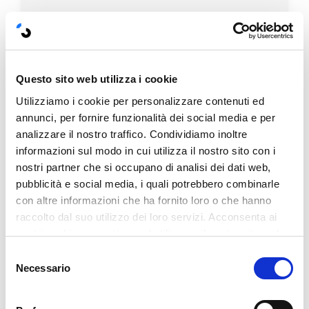
PER APPROFONDIRE:
Come migliorare il
rapporto di coppia
Quando una relazione
Questo sito web utilizza i cookie
è salutare
Utilizziamo i cookie per personalizzare contenuti ed
Il
rispetto è reciproco
, le parti fanno un
annunci, per fornire funzionalità dei social media e per
tutt'uno, c'è supporto e mutua intesa, la
analizzare il nostro traffico. Condividiamo inoltre
informazioni sul modo in cui utilizza il nostro sito con i
comunicazione non avviene solo sul lato
nostri partner che si occupano di analisi dei dati web,
verbale (nel quale è facile che escano
pubblicità e social media, i quali potrebbero combinarle
parole non volute e pesanti) ma è
con altre informazioni che ha fornito loro o che hanno
supportato da cenni e gesti di intesa,
raccolto dal suo utilizzo dei loro servizi. Acconsenta ai
abbracci, interesse fisico.
nostri cookie se continua ad utilizzare il nostro sito web.
I
partner sanno stare in coppia
, ognuno
Selezione
però ha il suo territorio e l'altro lo rispetta, ci
Necessario
del
sono confini definiti ma non c'è un muro che
consenso
separa e soldati alla dogana pronti a