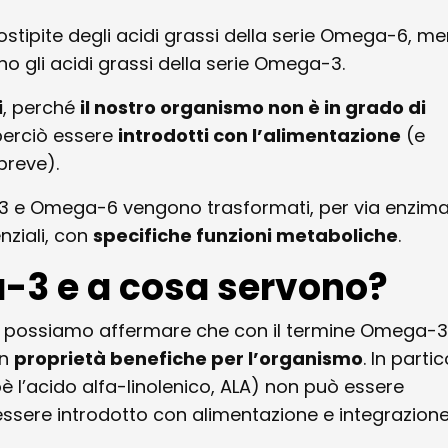
ostipite degli acidi grassi della serie Omega-6, me
o gli acidi grassi della serie Omega-3.
i
, perché
il nostro organismo non è in grado di
perciò essere
introdotti con l’alimentazione
(e
breve).
-3 e Omega-6 vengono trasformati, per via enzimat
enziali, con
specifiche funzioni metaboliche
.
-3 e a cosa servono?
, possiamo affermare che con il termine Omega-3
n
proprietà benefiche per l’organismo
. In partic
è l’acido alfa-linolenico, ALA) non può essere
 essere introdotto con alimentazione e integrazion