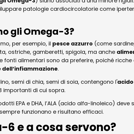
degli Omega-3
) siano associati a una minore rigidi
viluppare patologie cardiocircolatorie come iperte
vano gli Omega-3?
mo, per esempio, il
pesce azzurro
(come sardine
a, ostriche, gamberetti, spigola, ma anche
alime
fonti alimentari sono da preferire, poiché ricche
e dell’infiammazione
.
lino, semi di chia, semi di soia, contengono l'
acido
importanti di cui sopra.
dotti EPA e DHA, l’ALA (acido alfa-linoleico) deve 
empre funzionano e risultano efficaci.
-6 e a cosa servono?