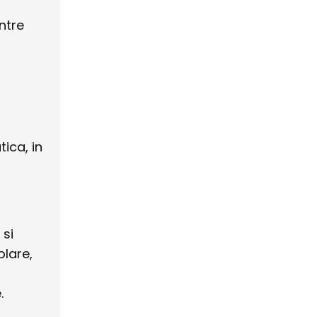
ntre
ica, in
 si
olare,
e.