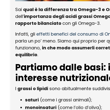
Sai
qual è la differenza tra Omega-3 e
dell’
importanza degli acidi grassi Omeg
rapporto bilanciato
con gli Omega-3.
Infatti, gli
effetti benefici del consumo di
parla un po’ meno. Siamo qui proprio per 
funzionano,
in che modo assumerli
corre
equilibrio
.
Partiamo dalle basi: i
interesse nutrizional
I
grassi o lipidi
sono abitualmente suddivisi
saturi
(come i grassi animali);
monoinsaturi
(come l’olio d’oliva);