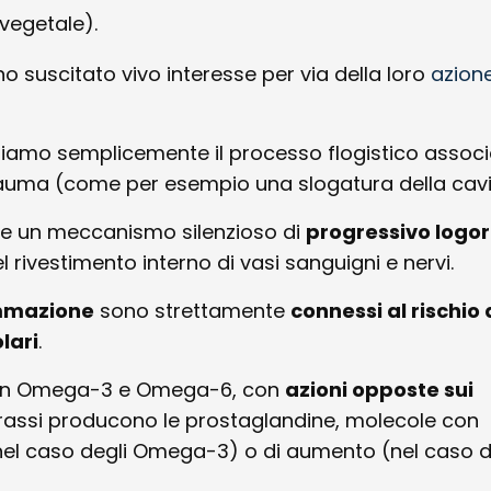
 vegetale).
no suscitato vivo interesse per via della loro
azione
diamo semplicemente il processo flogistico associ
 trauma (come per esempio una slogatura della cavi
he un meccanismo silenzioso di
progressivo logor
l rivestimento interno di vasi sanguigni e nervi.
iammazione
sono strettamente
connessi al rischio 
lari
.
i in Omega-3 e Omega-6, con
azioni opposte sui
i grassi producono le prostaglandine, molecole con
(nel caso degli Omega-3) o di aumento (nel caso di