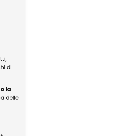
tti,
hi di
o la
ca delle