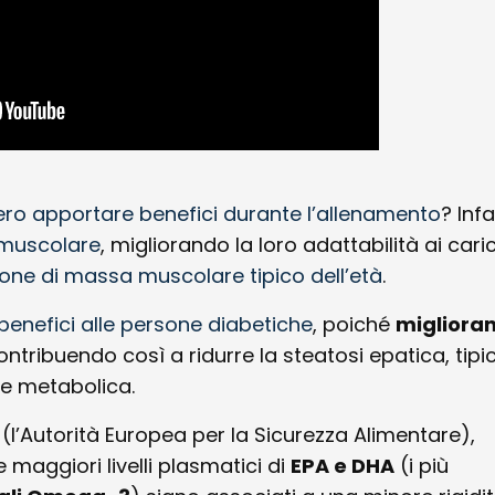
ro apportare benefici durante l’allenamento
? Infa
à muscolare
, migliorando la loro adattabilità ai caric
zione di massa muscolare tipico dell’età
.
nefici alle persone diabetiche
, poiché
miglioran
contribuendo così a ridurre la steatosi epatica, tipi
me metabolica.
a
(l’Autorità Europea per la Sicurezza Alimentare),
maggiori livelli plasmatici di
EPA e DHA
(i più