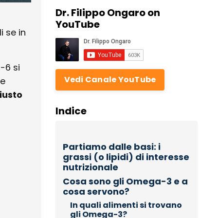
Dr. Filippo Ongaro on
YouTube
i se in
-6 si
Vedi Canale YouTube
me
iusto
Indice
Partiamo dalle basi: i
grassi (o lipidi) di interesse
nutrizionale
Cosa sono gli Omega-3 e a
cosa servono?
In quali alimenti si trovano
gli Omega-3?