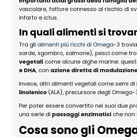
importanti acidi grassi della famiglia 
vascolare, fattore connesso al rischio di s
infarto e ictus.
In quali alimenti si tro
Tra gli
alimenti più ricchi di Omega-3
trovia
sarde, sgombro, salmone), pesci come trot
vegetali
come alcune alghe marine: queste 
e DHA
, con
azione diretta di modulazion
Invece, altri alimenti vegetali come semi di 
linolenico
(ALA), precursore degli Omega-3 
Per poter essere convertito nei suoi due pro
una serie di
passaggi enzimatici
che non s
Cosa sono gli Omega