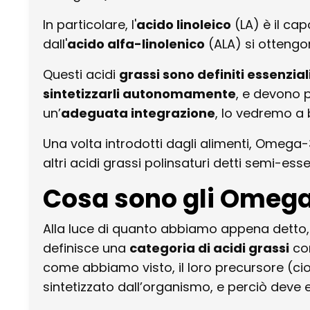
In particolare, l'
acido linoleico
(LA) è il cap
dall'
acido alfa-linolenico
(ALA) si ottengon
Questi acidi
grassi sono definiti essenzial
sintetizzarli autonomamente
, e devono 
un’
adeguata integrazione
, lo vedremo a 
Una volta introdotti dagli alimenti, Omega
altri acidi grassi polinsaturi detti semi-ess
Cosa sono gli Omega
Alla luce di quanto abbiamo appena detto
definisce una
categoria di acidi grassi
co
come abbiamo visto, il loro precursore (cio
sintetizzato dall’organismo, e perciò deve