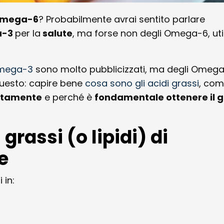
 Omega-6
? Probabilmente avrai sentito parlare
a-3
per la
salute
, ma forse non degli Omega-6, util
 Omega-3
sono molto pubblicizzati, ma degli Omega
questo: capire bene
cosa sono gli acidi grassi
, co
ttamente
e perché è
fondamentale ottenere il g
 grassi (o lipidi) di
e
 in: