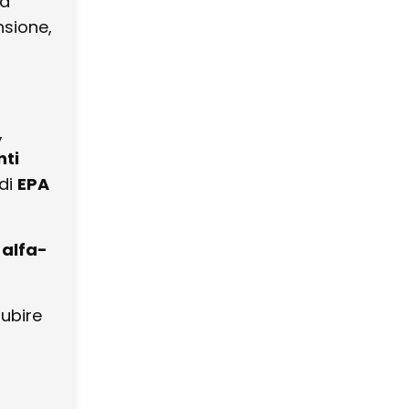
tà
nsione,
,
nti
 di
EPA
 alfa-
subire