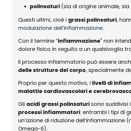
polinsaturi
(sia di origine animale, sia
Questi ultimi, cioè i
grassi polinsaturi
, han
modulazione dell’infiammazione
.
Con il termine “
infiammazione
" non inten
dolore fisico in seguito a un qualsivoglia
Il processo infiammatorio può essere anc
delle strutture del corpo
, specialmente de
Proprio per questo motivo, i
livelli di inf
malattie cardiovascolari e cerebrovasco
Gli
acidi grassi polinsaturi
sono suddivis
processi infiammatori
: entrambi i tipi d
un’azione di riduzione dell’infiammazione 
Omega-6).