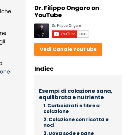
Dr. Filippo Ongaro on
liche
YouTube
one
gli
Vedi Canale YouTube
o
Indice
ione
Esempi di colazione sana,
equilibrata e nutriente
1. Carboidrati e fibre a
colazione
2. Colazione con ricotta e
noci
3. Uova sode e pane