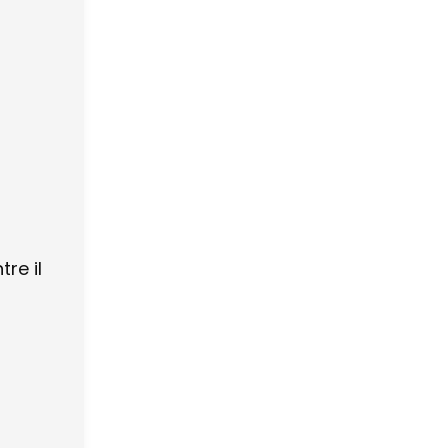
re il
a