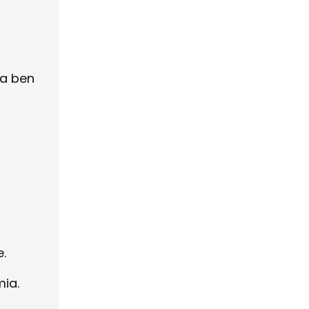
va ben
e.
mia.