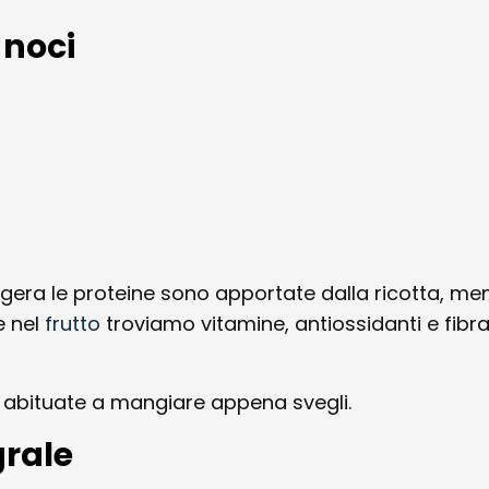
 noci
era le proteine sono apportate dalla ricotta, ment
e nel
frutto
troviamo vitamine, antiossidanti e fibr
o abituate a mangiare appena svegli.
grale