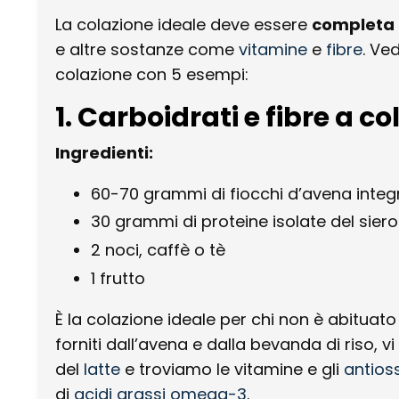
La colazione ideale deve essere
completa
e altre sostanze come
vitamine
e
fibre
. Ve
colazione con 5 esempi:
1. Carboidrati e fibre a c
Ingredienti:
60-70 grammi di fiocchi d’avena integr
30 grammi di proteine isolate del siero 
2 noci, caffè o tè
1 frutto
È la colazione ideale per chi non è abituat
forniti dall’avena e dalla bevanda di riso, v
del
latte
e troviamo le vitamine e gli
antios
di
acidi grassi omega-3
.