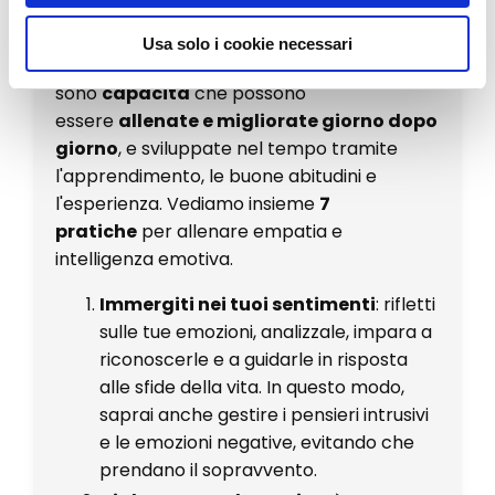
allenate nel tempo?
Usa solo i cookie necessari
L'empatia e l'intelligenza emotiva
sono
capacità
che possono
essere
allenate e migliorate giorno dopo
giorno
, e sviluppate nel tempo tramite
l'apprendimento, le buone abitudini e
l'esperienza. Vediamo insieme
7
pratiche
per allenare empatia e
intelligenza emotiva.
Immergiti nei tuoi sentimenti
: rifletti
sulle tue emozioni, analizzale, impara a
riconoscerle e a guidarle in risposta
alle sfide della vita. In questo modo,
saprai anche gestire i pensieri intrusivi
e le emozioni negative, evitando che
prendano il sopravvento.