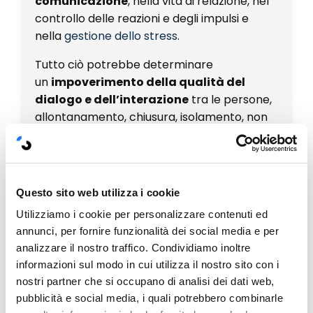
comunicazione
, nella vita di relazione, nel
controllo delle reazioni e degli impulsi e
nella
gestione dello stress
.
Tutto ciò potrebbe determinare
un
impoverimento della qualità del
dialogo e dell’interazione
tra le persone,
allontanamento, chiusura, isolamento, non
solo nella vita personale, ma anche nei
rapporti professionali.
Le persone con poca empatia e intelligenza
Questo sito web utilizza i cookie
emotiva non hanno sufficienti strumenti
emotivi con i quali rispondere a differenti
Utilizziamo i cookie per personalizzare contenuti ed
annunci, per fornire funzionalità dei social media e per
input esterni. Possono essere
scarsamente
analizzare il nostro traffico. Condividiamo inoltre
in sintonia con il benessere, le istanze, le
informazioni sul modo in cui utilizza il nostro sito con i
richieste o le necessità degli altri
, non
nostri partner che si occupano di analisi dei dati web,
mostrando
preoccupazione
per la
pubblicità e social media, i quali potrebbero combinarle
sofferenza, i problemi o le
difficoltà
delle